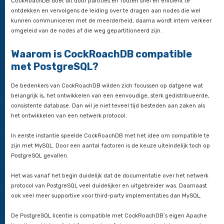
is
CockRoachDB high available, hoewel “available” in dit kader i
betekent dan de manier waarop het gebruikt wordt in de CAP 
de CAP theorie is het een binaire eigenschap, maar bij High Av
hebben wij het hier over een spectrum (zoals de term “five ni
een systeem dat 99,999% van de tijd beschikbaar is).
CP en HA als eigenschap hebben betekent dat in geval een 
van de nodes tegen elkaar kan praten ze blijven werken. Wan
bijvoorbeeld CockRoachDB installeert in 3 datacenters en he
naar 1 van deze datacenters raakt onbeschikbaar, dan zullen
datacenters verder kunnen werken met slechts seconden ond