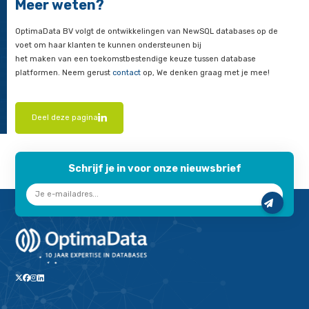
ontwikkeling van uitbreidingen op het bestaande PostgreSQL
CockRoachDB beseft dit en is feitelijk bezig met investeringe
richtingen.
Prioriteit heeft nu het vergroten van de compatibiliteit met 
semantics out-of-the-box, zoals het toevoegen van meer en
PostgreSQL
built-in functions en operators, en verstrekken va
compatibele data via het information_schema. En pg_catal
informatie tabellen. Hier zal de komende versies van CockR
worden gestreefd.