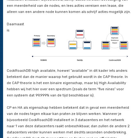
Maar hoe is CockRoachDB dan zo
high available als sterk consiste
De CAP theorie stelt dat het onmogelijk is voor gedistribuee
om tegelijkertijd meer dan 2 van de volgende eigenschappen
consistency – consistentie
availability – beschikbaarheid
partition tolerance – partitie tolerantie
CockRoachDB is een CP (consistent en partitie tolerant) syste
betekent dat, indien er partities aanwezig zijn, het systeem e
onbeschikbaar wordt dan dat het wordt toegelaten dat er inc
resultaten ontstaan. Bijvoorbeeld, schrijf acties vereisen beve
een meerderheid van de nodes, en lees acties vereisen een le
alleen van een andere node kunnen komen als schrijf acties m
Daarnaast