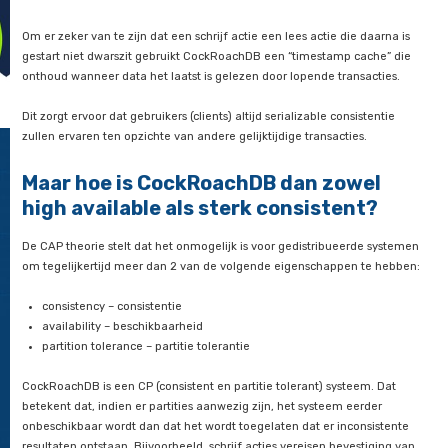
n on-
e of in
ners.
Om er zeker van te zijn dat een schrijf actie een lees actie die
gestart niet dwarszit gebruikt CockRoachDB een “timestamp 
onthoud wanneer data het laatst is gelezen door lopende tran
Dit zorgt ervoor dat gebruikers (clients) altijd serializable cons
zullen ervaren ten opzichte van andere gelijktijdige transactie