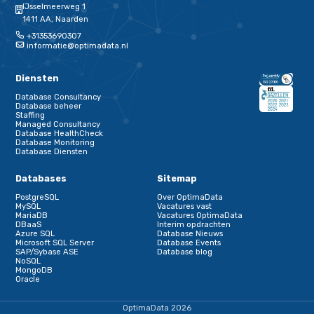
Er zullen wel altijd een aantal bestaande features van Cock
blijven bestaan die nooit volledig compatibel zullen worden 
fundamenteel anders zijn qua database architectuur. Bijvoor
PostgreSQL’s “FOR Locking clauses” kunnen niet worden
geïmplementeerd in CockRoachDB omdat de beginselen voo
concurrency control in CockRoachDB zo anders zijn. Wannee
client frameworks zulke PostgreSQL features nodig hebben z
CockRoachDB investeren in de ontwikkeling van een specifie
CockRoachDB versie ervoor.
Meer weten?
OptimaData BV volgt de ontwikkelingen van NewSQL databas
voet om haar klanten te kunnen ondersteunen bij
het maken van een toekomstbestendige keuze tussen datab