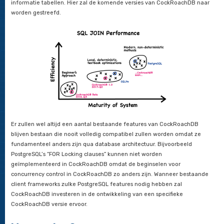
protocol van PostgreSQL veel duidelijker en uitgebreider was
ook veel meer supportive voor third-party implementaties da
De PostgreSQL licentie is compatible met CockRoachDB’s ei
licentie wat inhoudt dat (een deel van) de source code niet 
hoefde te worden. In tegenstelling tot MySQL (en MariaDB) di
GNU GPL licentie vallen wat direct gebruik van de source code 
CockRoachDB.
Hoe gaat het verder in de toekom
die compatibiliteit met PostgreS
Begin 2016 werd het duidelijk dat client drivers niet de enige d
om een product succesvol te maken. Development framewo
ook een snelle adoptie van een nieuwe product mogelijk mak
betekent dat niet alleen het netwerk protocol van PostgreSQ
moet worden gehouden maar de hele SQL laag. Of de investe