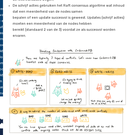
synchronisatie algoritmes voor lezen.
nt een
Opgeslagen data heeft een versie binnen MVCC, dus lees a
e meest
gelimiteerd tot de versie op het moment dat
kwekkende
de lees transactie begon;
De schrijf acties gebruiken het Raft consensus algoritme 
erende.
dat een meerderheid van de nodes samen
 van
bepalen of een update succesvol is geweest. Updates (schr
e een
moeten een meerderheid van de nodes hebben
buted
bereikt (standaard 2 van de 3) voordat ze als succesvol w
ase
ervaren.
em die
goed
kt is
cloud
yments,
ook
ikt kan