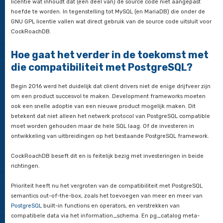
CockRoachDB doet dit door partities en fouten snel en efficië
ontdekken en vervolgens de leiding over te dragen aan nodes
kunnen communiceren met de meerderheid, daarna wordt int
omgeleid van de nodes af die weg gepartitioneerd zijn.
Waarom is CockRoachDB compati
met PostgreSQL?
De bedenkers van CockRoachDB wilden zich focussen op da
belangrijk is, het ontwikkelen van een eenvoudige, sterk gedi
consistente database. Dan wil je niet teveel tijd besteden aan
het ontwikkelen van een netwerk protocol.
In eerste instantie speelde CockRoachDB met het idee om co
zijn met MySQL. Door een aantal factoren is de keuze uiteinde
PostgreSQL gevallen.
Het was vanaf het begin duidelijk dat de documentatie over 