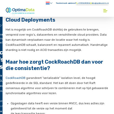
Direct naar content
Technisch advies?
+31353690304
Submenu:
Terug naar de startpagina
Cloud Deployments
Blogs
Het is mogelijk om CockRoachDB dichtbij de gebruikers te br
oachDB:
verspreid over regio’s, datacenters en verschillende cloud pro
ing van
kan dynamisch verplaatsen naar de locatie waar het nodig is.
reSQL?
CockRoachDB schaalt, balanceert en repareert automatisch
sharding is niet nodig en ACID transacties zijn mogelijk.
ckroachDB:
fspring van
Maar hoe zorgt CockRoachDB dan
stgreSQL?
die consistentie?
le
CockRoachDB
garandeert “serializable” isolation level, de ho
QL
gedefinieerde in de SQL standard. Het kan dit doen door het 
ses is
consensus algoritme voor schrijven te combineren met op tij
RoachDB