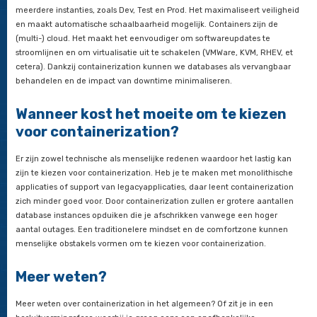
Virtualisatie maximaliseert het gebruik van resources, con
maximaliseert veiligheid en flexibiliteit.
Virtualisatie heeft een lifecycle van maanden tot jaren,
containerization heeft een lifecycle van minuten tot dage
Bij virtualisatie heb je te maken met vMotion VMs tussen ho
containerization wordt de pod-placement beheerd door c
orchestrationplatformen, zoals
Kubernetes
.
Virtualisatie kent een langzame start-up, containerization 
snel op.
Virtualisatie support Windows en Linux, containerization is
voornamelijk een Linux-technologie.
En tenslotte… virtualisatie biedt voordelen voor de IT Oper
containerization voor de eindgebruiker en zijn applicatie.
Wat heb je aan containerization?
Containerization ondersteunt microservices en CI/CD pipelin