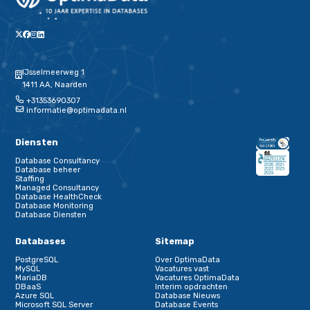
databasepuzzels een feest.
Maar wat is nu de route naar effectief databasebeheer? Om 
handvatten aan te reiken hebben we daar een whitepaper ov
geschreven. Download hier onze whitepaper.
Laat hier je mailadres achter en dan mailen wij je de downloa
de whitepaper!
"
*
" geeft vereiste velden aan
Naam
*
E-mailadres
*