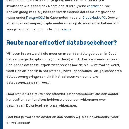
meerdere instanties, zoals Dev, Test en Prod. Het maximaliseer
en maakt automatische schaalbaarheid mogelijk. Containers 
(multi-) cloud. Het maakt het eenvoudiger om softwareupdat
stroomlijnen en om virtualisatie uit te schakelen (VMWare, KV
cetera). Dankzij containerization kunnen we databases als v
behandelen en de impact van downtime minimaliseren.
Wanneer kost het moeite om te k
voor containerization?
Er zijn zowel technische als menselijke redenen waardoor het 
zijn te kiezen voor containerization. Heb je te maken met mo
applicaties of support van legacyapplicaties, daar leent conta
zich minder goed voor. Door containerization zullen er groter
database instances opduiken die je afschrikken vanwege een
aantal outages. Een traditionelere mindset en de comfortzo
menselijke obstakels vormen om te kiezen voor containerizat