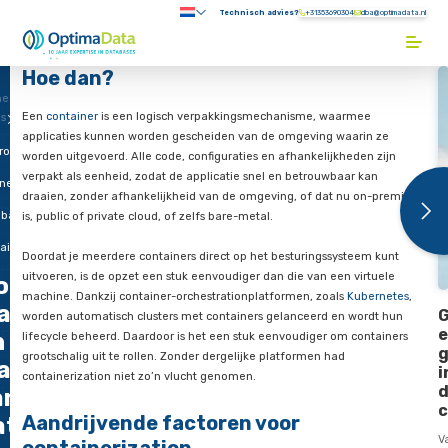
Direct naar content
Technisch advies?
+31353690304
Submenu:
Terug naar de startpagina
Hoe dan?
me
Een
container
is een logisch verpakkingsmechanisme, waar
gs
applicaties kunnen worden gescheiden van de omgeving waa
rom
worden uitgevoerd. Alle code, configuraties en afhankelijkhed
verpakt als eenheid, zodat de applicatie snel en betrouwbaar
neer
draaien, zonder afhankelijkheid van de omgeving, of dat nu
abases
is, public of private cloud, of zelfs bare-metal.
ainers
Doordat je meerdere containers direct op het besturingssyst
uitvoeren, is de opzet een stuk eenvoudiger dan die van een v
oe
machine. Dankzij container-orchestrationplatformen, zoals
K
aarom
worden automatisch clusters met containers gelanceerd en w
n
lifecycle beheerd. Daardoor is het een stuk eenvoudiger om c
grootschalig uit te rollen. Zonder dergelijke platformen had