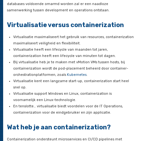
Kenmerken
Containerized databases worden door een aantal zaken gek
zijn het vooral kleine databases die passen bij een microservi
architectuur. In combinatie met een orchestrationplatform zij
gelijkwaardig aan bestaande clusteringoplossingen voor dat
elasticiteit biedt meer flexibiliteit dan kostbare capaciteitspl
vooraf. Door de scheiding van opslag en processen, heb je t
onafhankelijke storage-performance en -capaciteit.
Software-defined containerized databases zijn op dit momen
de missing link voor snelle DevOps cycles. Wanneer container
databases voldoende omarmd worden zal er een naadloze
samenwerking tussen development en operations ontstaan.
Virtualisatie versus containeriza