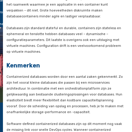
an
Containerplatformen zijn standaard opensourceplatformen, w
t en
platformen lang niet altijd het geval is. Vanuit het oogpunt v
neer
developer en de DBA is een groot voordeel dat containers in 
r beter
ontwikkelomgeving als in productie exact hetzelfde draaien.
weg
t
Uitdagingen
ven.
abases
Het werken met databasecontainers kent ook wat uitdaginge
vereisen veel bandbreedte en een lage latency, standaard bi
ainers,
het raamwerk waarmee je een applicatie in een container ku
,
verpakken – dit niet. Grote hoeveelheden diskruimte maken
rom
databasecontainers minder agile en lastiger verplaatsbaar.
neer?
Databases zijn standard stateful en durable, containers zijn st
ephemeral en tenslotte hebben databases veel – dynamische
configuratieparameters. Dit laatste is overigens ook een uitd
virtuele machines. Configuration drift is een veelvoorkomen
op virtuele machines.