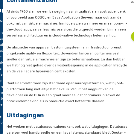
anneer
containerization niet zo’n vlucht genomen.
an
Aandrijvende factoren voor
atabases
containerization
ontainers
Al sinds 1960 zien we een beweging naar virtualisatie en abst
bijvoorbeeld aan COBOL en Java Application Servers maar o
eze
opkomst van virtuele machines. Inmiddels zien we meer en m
g
the-cloud apps, serverless microservices die uitgerold worde
preken
serverless architectuur en is cloud-native technology helemaa
wat
ainerization
De abstractie van apps van besturingssysteem en infrastructu
wat de
ongekende agility en flexibiliteit. Bovendien lanceren contain
- en
sneller dan virtuele machines en zijn ze beter schaalbaar. E
elen
we het nog niet gehad over de kostenbesparing in de applicat
 en
en de veel lagere hypervisorlicentiekosten.
je