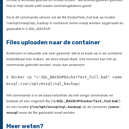
$ docker exec -it some-mssql /opt/mssql-
tools/bin/sqlcmd -S localhost -U sa -P
VeryStrongPassword@2019 -d DockerTest -Q 
count(*) from [DockerTest].[dbo].[DockerT
“offsite back-up”
Normaal gesproken zou je ervoor zorgen dat een back-upbes
beschikbaar is buiten je server. Met het scheiden van de conta
storage volume hebben we dit eigenlijk al voor elkaar gekreg
je laten zien hoe je de back-upbestanden uit de container of 
volume kan halen. Ook ga ik laten zien hoe je de back-upbes
gedeelde map kan zetten zodat ze beschikbaar zijn op de hos
container.