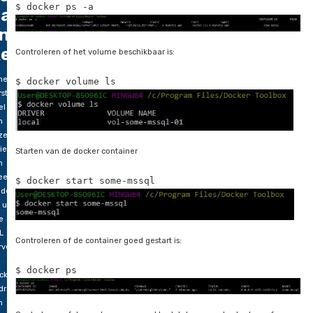
p
ocker
Controleren welke containers er beschikbaar zijn om te starte
eel 2
$ docker ps -a
ackup
n
estore
Controleren of het volume beschikbaar is:
het
$ docker volume ls
rste
el
n
ze
ie
Starten van de docker container
n
ee
$ docker start some-mssql