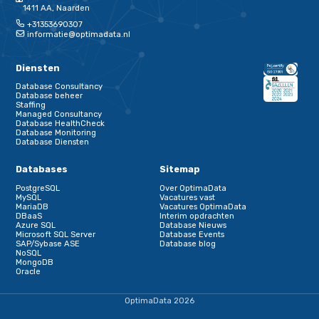
Dit commando is als volgt opgebouwd:
cp: het docker commando
some-mssql:/var/opt/mssql/sql_backup/DockerTest_Full.bak: c
+ path + file
”C:SQL_BACKUP”: lokale path
Omdat ik Windows gebruik en omdat Docker : als scheidingste
heb ik mijn lokale path tussen aanhalingstekens gezet.
Als ik dit commando uitvoer, zal de file DockerTest_Full.bak op
/var/opt/mssql/sql_backup in container some-mssql worden
geplaatst in C:SQL_BACKUP
Files uploaden naar de container