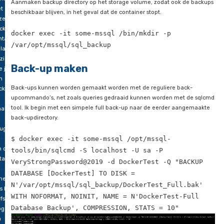
lume
t
arin
Leegmaken test tabel en vullen met iets meer data
n
L
docker exec -it some-mssql /opt/mssql-
rver
tools/bin/sqlcmd -S localhost -U sa -P
stance.
VeryStrongPassword@2019 -d DockerTest -Q 
 deze
@num int; set @num =1; while @num < 10001
og
insert into [DockerTest].[dbo].[DockerTes
at
co
values (@num, 'Testdata ' + cast(@num as 
etemelk
); set @num = @num + 1 ; end ;"
rder
rken
Aanmaken backup directory op het storage volume, zodat oo
t
beschikbaar blijven, in het geval dat de container stopt.
ze
cker-
docker exec -it some-mssql /bin/mkdir -p
ntainer