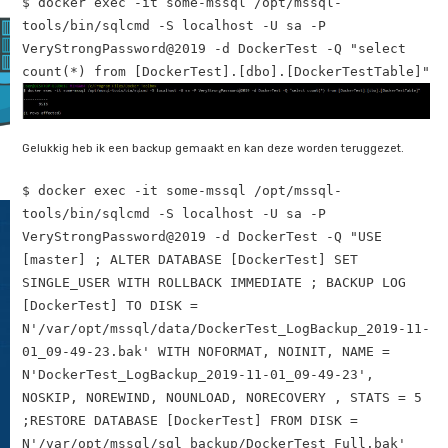
ies
 deze
Allereerst verwijder ik wat (random) data uit de tabel, om een
g wil
gebruikersfout te simuleren. Met deze query worden 500 ra
tproberen,
nummers gegenereerd en het record met dat id wordt verwijd
d ik
 aan
$ docker exec -it some-mssql /opt/mssql-
m
tools/bin/sqlcmd -S localhost -U sa -P
rst
VeryStrongPassword@2019 -d DockerTest -Q 
@num int; set @num =1; while @num < 500 b
appen
delete from [DockerTest].[dbo].[DockerTes
t
deel
t te
where id = (SELECT CAST(RAND()*10000 AS I
eren.
@num = @num + 1 ; end ;"
e
ies
rden
tgevoerd
...
nuit