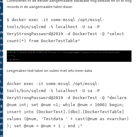
gden
 uit
e
L
Controleren of de container goed gestart is:
rver
$ docker ps
cker
draaid
n
Controleren of de eerder aangemaakte database nog bestaat
rden.
records in de aangemaakte tabel staan:
t
ndresultaat
$ docker exec -it some-mssql /opt/mssql-
s
n
tools/bin/sqlcmd -S localhost -U sa -P
cker-
VeryStrongPassword@2019 -d DockerTest -Q 
ntainer
count(*) from DockerTestTable"
 een
orage