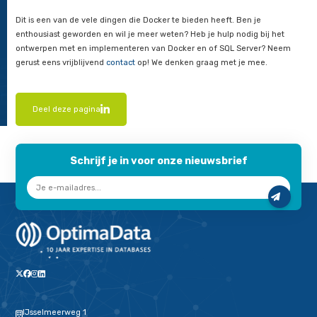
Back-upbestanden ophalen uit d
container
Om files op te halen uit de container zodat ze beschikbaar w
host, is er binnen Docker het cp commando. Hiermee kunnen 
uitgewisseld tussen de host en de container. Laten we begin
ophalen van de eerder gemaakte back-up naar de lokale host
Ik heb een directory aangemaakt op mijn host computer c:
waar het back-upbestand kan komen te staan. Met ondersta
commando wordt de eerder gemaakte file overgehaald naar m
host:
$ docker cp some-
mssql:/var/opt/mssql/sql_backup/DockerTes
"c:SQL_BACKUP"