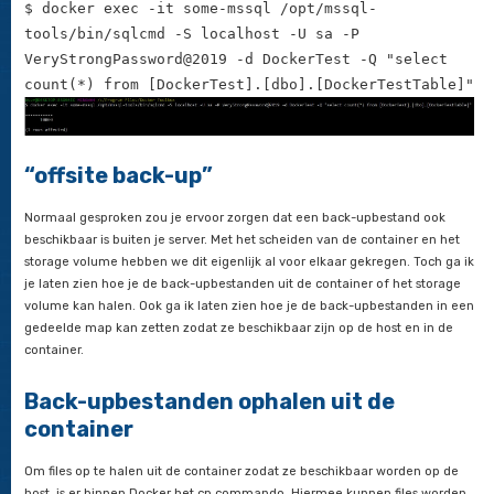
$ docker exec -it some-mssql /opt/mssql-
tools/bin/sqlcmd -S localhost -U sa -P
VeryStrongPassword@2019 -d DockerTest -Q 
[master] ; ALTER DATABASE [DockerTest] SE
SINGLE_USER WITH ROLLBACK IMMEDIATE ; BAC
[DockerTest] TO DISK =
N'/var/opt/mssql/data/DockerTest_LogBacku
01_09-49-23.bak' WITH NOFORMAT, NOINIT, N
N'DockerTest_LogBackup_2019-11-01_09-49-2
NOSKIP, NOREWIND, NOUNLOAD, NORECOVERY , 
;RESTORE DATABASE [DockerTest] FROM DISK 
N'/var/opt/mssql/sql_backup/DockerTest_Fu
WITH FILE = 1, MOVE N'DockerTest' TO
N'/var/opt/mssql/data/DockerTest.mdf', MO
N'DockerTest_log' TO
N'/var/opt/mssql/data/DockerTest_log.ldf'