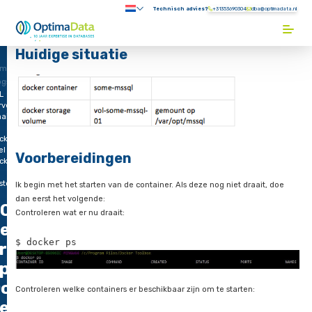
Direct naar content
Technisch advies?
+31353690304
Submenu:
Terug naar de startpagina
Huidige situatie
ome
ogs
L
rver
aaien
cker
el 2
Voorbereidingen
ckup
store
Ik begin met het starten van de container. Als deze nog niet d
dan eerst het volgende:
QL
Controleren wat er nu draait:
erver
$ docker ps
raaien