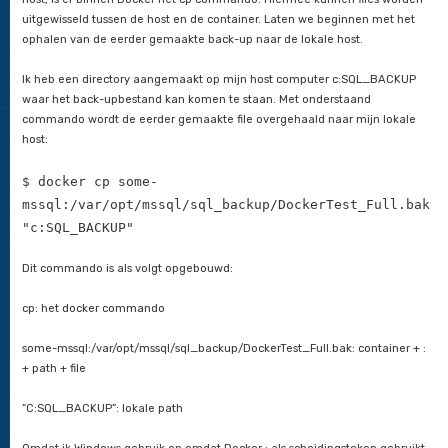
NOUNLOAD, REPLACE, STATS = 5 ;ALTER DATAB
[DockerTest] SET MULTI_USER ; "
Als ik nu kijk naar de records in de tabel, zijn dat weer de or
records: