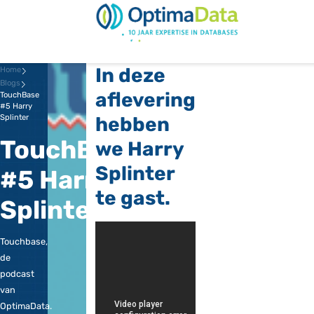
Direct naar content
Terug naar de startp
In deze
Home
Blogs
aflevering
TouchBase
#5 Harry
Splinter
hebben
TouchBase
we Harry
Splinter
#5 Harry
te gast.
Splinter
Touchbase,