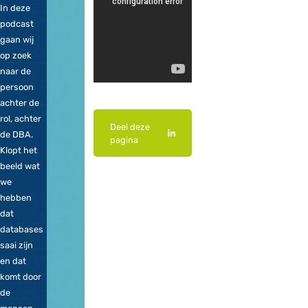
de
podcast
van
OptimaData.
In deze
podcast
gaan wij
op zoek
naar de
persoon
achter de
rol, achter
Deel deze
de DBA.
pagina
Deel dit artikel op 
Klopt het
beeld wat
we