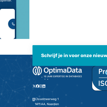
een
inkijkje te
krijgen in
die
database
wereld. In
elke
aflevering
zetten we
een
database
expert in
de
spotlight.
#5 Harry