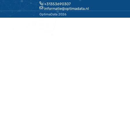
Splinter.
Edco
Wallet
Co-
Founder
&
eigenaar
Schrijf je in voor 
Terug naar de startpagina