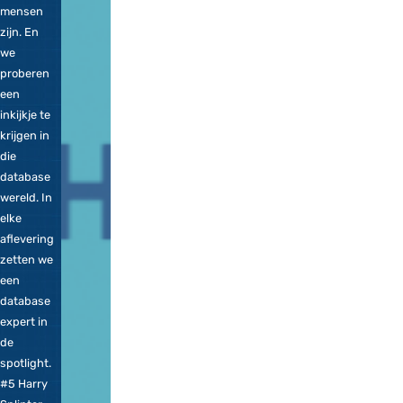
ze nu
echt blij
van.
Misschien
komen we
er wel
achter
dat het
heel
gewone
en zelfs
aardige
mensen
zijn. En
we
proberen