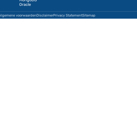
Ik ga akkoord met het
privacybeleid
.
Diensten
Databases
Database
PostgreSQL
Consultancy
MySQL
Database beheer
MariaDB
Staffing
DBaaS