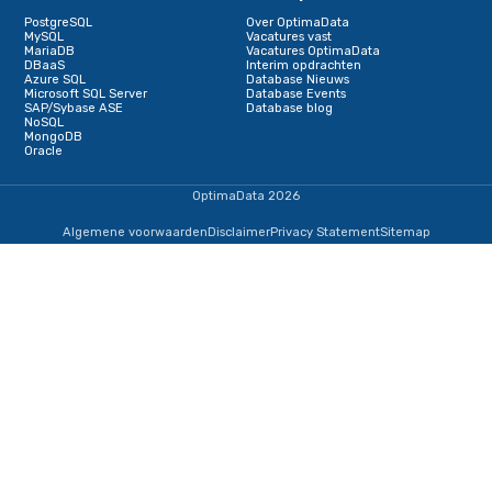
IJsselmeerweg 1
1411 AA, Naarden
+31353690307
informatie@optimadata.nl
Diensten
Database Consultancy
Database beheer
Staffing
Managed Consultancy
Database HealthCheck
Database Monitoring
Database Diensten
Databases
Sitemap
PostgreSQL
Over OptimaData
MySQL
Vacatures vast
MariaDB
Vacatures OptimaData
DBaaS
Interim opdrachten
Azure SQL
Database Nieuws
Microsoft SQL Server
Database Events