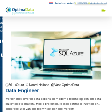
Direct naar content
Technisch advies?
+31353690304
Terug naar de startpagina
e
atures
&
achten
achten
tures
36 - 40 uur
Noord-Holland
Vast OptimaData