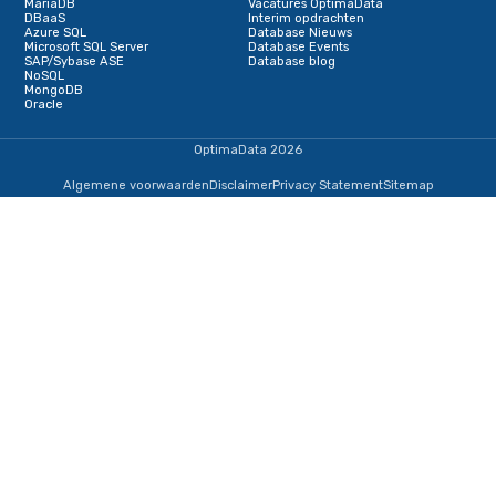
Referentieprojecten
Op zoek naar een uitdagende baan of opdrac
Bekijk de verschillende MongoDB vacatures en opdracht
OptimaData.
MongoDB vacatures
Schrijf je in voor onze nieuwsbrief