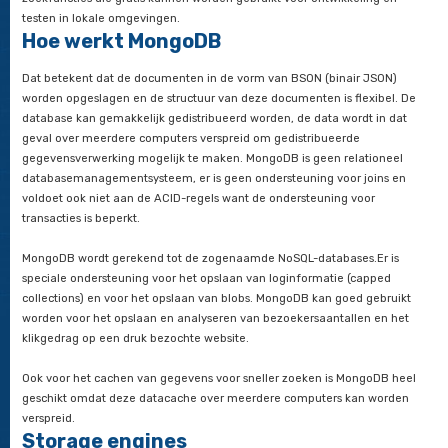
De database wordt vaak gezien als een aantrekkelijke optie v
ontwikkelaars die applicaties willen bouwen zonder de beper
een vast schema. Naast het documentdatamodel biedt Mong
ondersteuning voor grafieken, geospatiale en tijdreeksgegeve
MongoDB Atlas, een cloud database service aangeboden doo
hoofdontwikkelaar MongoDB Inc, biedt ook vector en full-tex
zoekfuncties die gratis kunnen worden gebruikt voor ontwikke
testen in lokale omgevingen.
Hoe werkt MongoDB
Dat betekent dat de documenten in de vorm van BSON (binai
worden opgeslagen en de structuur van deze documenten is f
database kan gemakkelijk gedistribueerd worden, de data wor
geval over meerdere computers verspreid om gedistribueerd
gegevensverwerking mogelijk te maken. MongoDB is geen rel
databasemanagementsysteem, er is geen ondersteuning voor