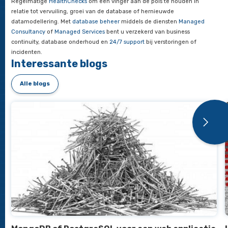
andere databases heeft een MongoDB database verschillend
waar aan gedacht moet worden bij de inrichting, configuratie
onderhoud.
MongoDB database beheer
Welke voorzieningen kunnen het best worden genomen om h
beschikbaar te houden? En dan niet alleen tijdens onfortuinli
gebeurtenissen, maar ook tijdens upgrades, software release
wijzigingen in de database omgeving? De beschikbare mogel
veranderen in een snel tempo en de consultants van Optima
een
advies
geven passend bij uw situatie en wensen.
Een
QuickScan
voor een goed beeld van uw omgeving met ee
aanbevelingen voor optimale performance van uw huidige e
toekomstbestendige database omgeving. Toepassen van best 
en
performance tuning
om het maximale rendement uit uw co
te halen.