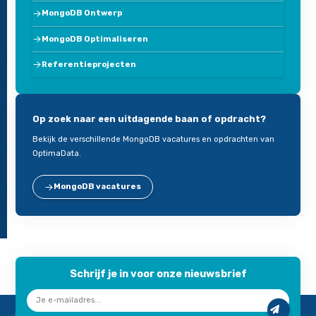
MongoDB?
Hoe werkt schaalbaarheid in MongoDB en wat zijn de
voordelen?
Hoe kan ik MongoDB integreren met andere applicaties
systemen?
Wat zijn de kosten van MongoDB beheer via OptimaDat
Wat is MongoDB en waarom zou ik het kiezen als datab
Welke bedrijven of sectoren maken gebruik van Mongo
database?
Hoe kan OptimaData mijn MongoDB database optimalis
Hoe zorgt OptimaData voor de beveiliging van MongoD
databases?
Wat zijn de best practices voor het beheren van een 