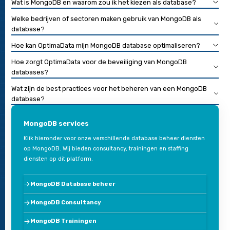
MongoDB of PostgreSQL voor een web ap
MongoDB of PostgreSQL? Alle SQL databases kunnen omgaa
relationele queries zoals hierboven beschreven, maar Postgre
wel heel erg goed…
Lees deze blog
Veelgestelde vragen over Mongo
database beheer en consultancy
Wat zijn de voordelen van MongoDB vergeleken met rel
databases?
Hoe kan OptimaData helpen bij het migreren van of naa