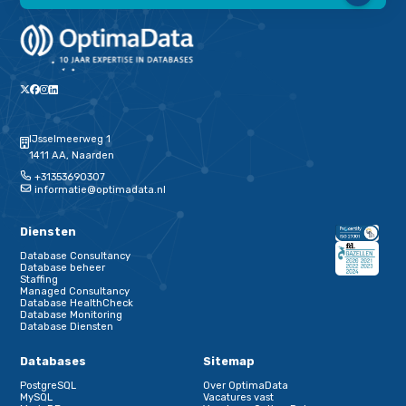
database?
MongoDB services
Klik hieronder voor onze verschillende database beheer 
op MongoDB. Wij bieden consultancy, trainingen en staffi
diensten op dit platform.
MongoDB Database beheer
MongoDB Consultancy
MongoDB Trainingen
MongoDB Ontwerp
MongoDB Optimaliseren