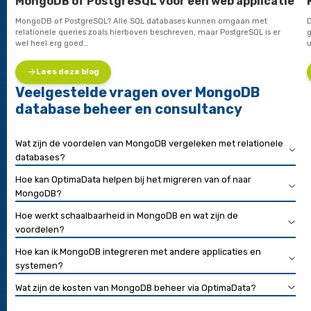
Regelmatige
HealthChecks
om een vinger aan de pols te hou
relatie tot vervuiling, groei van de database of hernieuwde
datamodellering. Met
database beheer
middels de diensten
Consultancy
of
Managed Services
bent u verzekerd van busin
continuity, database onderhoud en
24/7 support
bij verstorin
incidenten.
Interessante blogs
Alle blogs