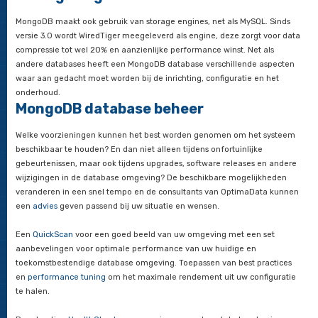
voldoet ook niet aan de ACID-regels want de ondersteuning v
transacties is beperkt.
MongoDB wordt gerekend tot de zogenaamde NoSQL-database
speciale ondersteuning voor het opslaan van loginformatie (
collections) en voor het opslaan van blobs. MongoDB kan goe
worden voor het opslaan en analyseren van bezoekersaantall
klikgedrag op een druk bezochte website.
Ook voor het cachen van gegevens voor sneller zoeken is M
geschikt omdat deze datacache over meerdere computers k
verspreid.
Storage engines
MongoDB maakt ook gebruik van storage engines, net als MyS
versie 3.0 wordt WiredTiger meegeleverd als engine, deze zor
compressie tot wel 20% en aanzienlijke performance winst. N