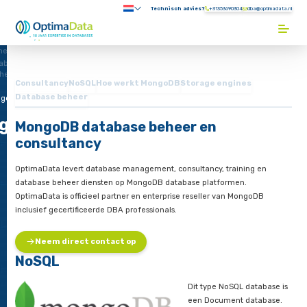
Direct naar content
Technisch advies?
+31353690304
Submenu:
Terug naar de startpagina
me
abase
heer
Consultancy
NoSQL
Hoe werkt MongoDB
Storage engin
Database beheer
ngoDB
goDB
MongoDB database beheer en
consultancy
OptimaData levert database management, consultancy, train
database beheer diensten op MongoDB database platformen
OptimaData is officieel partner en enterprise reseller van Mo
inclusief gecertificeerde DBA professionals.
Neem direct contact op