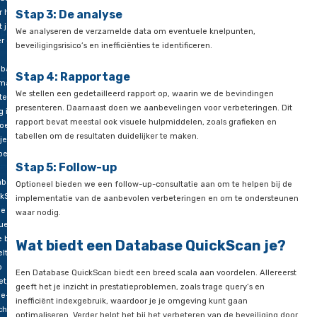
databaseomgeving, zoals hardwareconfiguraties, netwerkarch
pecterende
databaseversies.
nisatie
ert
Stap 2: De uitvoering
r
De daadwerkelijke scan wordt uitgevoerd. Dat doen we met 
ationele
gespecialiseerde tools en scripts. We monitoren bijvoorbeeld p
tijdens piekuren, het uitvoeren van beveiligingsaudits en ana
tegische
logbestanden.
issingen
ata.
r hoe
Stap 3: De analyse
 je
We analyseren de verzamelde data om eventuele knelpunten
r dat
beveiligingsrisico’s en inefficiënties te identificeren.
abase
Stap 4: Rapportage
imaal
We stellen een gedetailleerd rapport op, waarin we de bevin
teert,
presenteren. Daarnaast doen we aanbevelingen voor verbeter
ig is en
rapport bevat meestal ook visuele hulpmiddelen, zoals grafie
oet