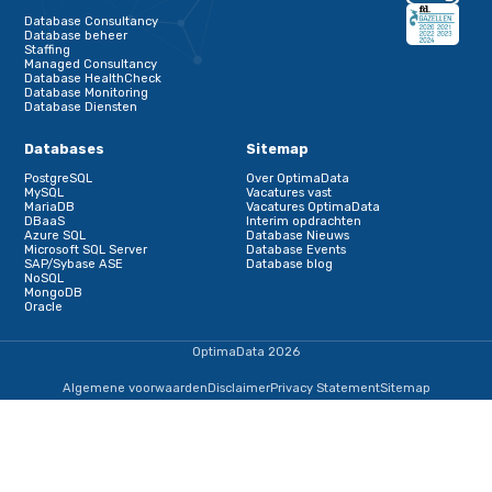
Naam
*
E-mailadres
*
Versturen
Deel deze pagina
Deel dit artikel op Linkedin
Schrijf je in voor onze nieuwsbrief