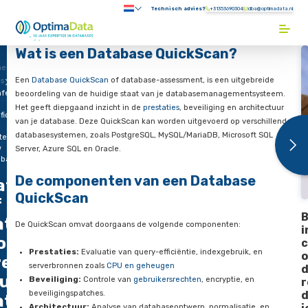
Direct naar content
Technisch advies?
+31353690304
Submenu:
Terug naar de startpagina
Wat is een Database QuickScan?
me
Een
Database QuickScan
of database-assessment, is een uit
gs
feit
beoordeling van de huidige staat van je databasemanageme
Het geeft diepgaand inzicht in de
prestaties
, beveiliging en a
fictie.
van je database. Deze QuickScan kan worden uitgevoerd op v
databasesystemen, zoals PostgreSQL, MySQL/MariaDB, Micros
teert
w
Server, Azure SQL en Oracle.
abase?
De componenten van een Databa
atafeit
QuickScan
f
tafictie.
De QuickScan omvat doorgaans de volgende componenten:
oe