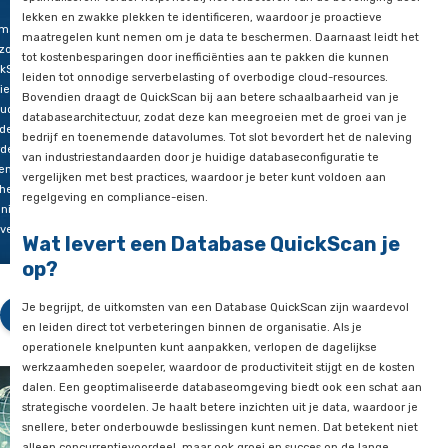
tabellen om de resultaten duidelijker te maken.
je
oeften?
Stap 5: Follow-up
abase
Optioneel bieden we een follow-up-consultatie aan om te hel
ckScan
implementatie van de aanbevolen verbeteringen en om te o
he
waar nodig.
ue! In
e blog
Wat biedt een Database QuickSca
elt
o
Een Database QuickScan biedt een breed scala aan voordelen.
et,
geeft het je inzicht in prestatieproblemen, zoals trage query’
e-
inefficiënt indexgebruik, waardoor je je omgeving kunt gaan
chter
optimaliseren. Verder helpt het bij het verbeteren van de beve
lekken en zwakke plekken te identificeren, waardoor je proac
imaData,
maatregelen kunt nemen om je data te beschermen. Daarnaas
zo’n
tot kostenbesparingen door inefficiënties aan te pakken die 
ckScan
leiden tot onnodige serverbelasting of overbodige cloud-reso
ies