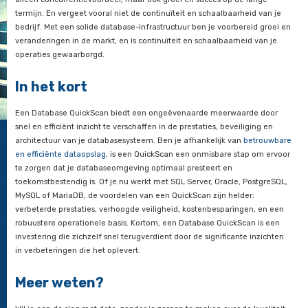
Bovendien draagt de QuickScan bij aan betere schaalbaarhei
udt,
databasearchitectuur, zodat deze kan meegroeien met de gro
 de
bedrijf en toenemende datavolumes. Tot slot bevordert het d
rdelen
van industriestandaarden door je huidige databaseconfigurati
 en
vergelijken met best practices, waardoor je beter kunt voldo
het je
regelgeving en compliance-eisen.
nisatie
vert.
Wat levert een Database QuickSc
op?
dco
allet
o-
Je begrijpt, de uitkomsten van een Database QuickScan zijn 
ounder
en leiden direct tot verbeteringen binnen de organisatie. Als j
&
operationele knelpunten kunt aanpakken, verlopen de dageli
igenaar
werkzaamheden soepeler, waardoor de productiviteit stijgt e
dalen. Een geoptimaliseerde databaseomgeving biedt ook ee
strategische voordelen. Je haalt betere inzichten uit je data,
snellere, beter onderbouwde beslissingen kunt nemen. Dat be
alleen concurrentievoordeel, maar ook groei en succes op de