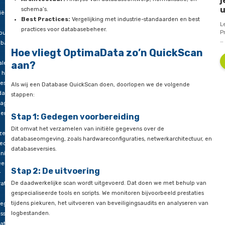
Prestaties:
Evaluatie van query-efficiëntie, indexgebrui
resteert
serverbronnen zoals
CPU en geheugen
ouw
Beveiliging:
Controle van
gebruikersrechten
, encryptie,
beveiligingspatches.
atabase?
Architectuur:
Analyse van databaseontwerp, normalisat
schema’s.
ciënte
Best Practices:
Vergelijking met industrie-standaarden
practices voor databasebeheer.
rouwbare
abases
Hoe vliegt OptimaData zo’n Quic
aan?
alend
 het
ces
Als wij een Database QuickScan doen, doorlopen we de volg
daag
stappen:
ag.
ers,
Stap 1: Gedegen voorbereiding
Dit omvat het verzamelen van initiële gegevens over de
zelf