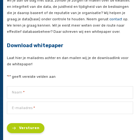
termijn. En vergeet vooral niet de continuïteit en schaalbaarh
bedrijf. Met een solide database-infrastructuur ben je voorber
veranderingen in de markt, en is continuïteit en schaalbaarhe
operaties gewaarborgd.
In het kort
Een Database QuickScan biedt een ongeëvenaarde meerwaa
snel en efficiënt inzicht te verschaffen in de prestaties, beveil
architectuur van je databasesysteem. Ben je afhankelijk van
en efficiënte dataopslag
, is een QuickScan een onmisbare st
te zorgen dat je databaseomgeving optimaal presteert en
toekomstbestendig is. Of je nu werkt met SQL Server, Oracle, 
MySQL of MariaDB, de voordelen van een QuickScan zijn held
verbeterde prestaties, verhoogde veiligheid, kostenbesparing
robuustere operationele basis. Kortom, een Database QuickSc
investering die zichzelf snel terugverdient door de significant