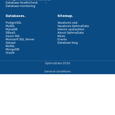
IJsselmeerweg 1
1411 AA, Naarden
+31353690307
dba@optimadata.nl
Services
Database Consultancy
Database Administration
Staffing
Managed Database Consultancy
Database HealthCheck
Database monitoring
Databases.
Sitemap.
PostgreSQL
Vacatures vast
MySQL
Vacatures OptimaData
MariaDB
Interim opdrachten
DBaaS
About OptimaData
Azure SQL
News
Microsoft SQL Server
Events
Sybase
Database blog
NoSQL