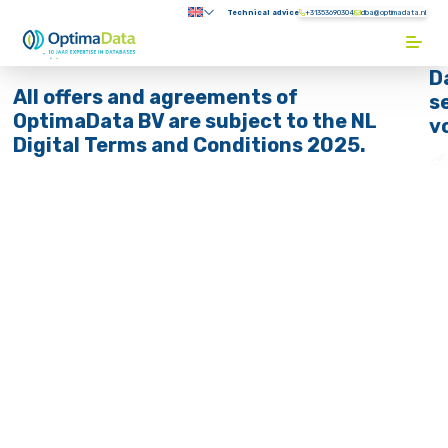
Direct naar content
Technical advice
+31353690304
Submenu:
Terug naar de startpagina
All offers and agreements of
e
OptimaData BV are subject to the 
ral
tions
Digital Terms and Conditions 2025
neral
nditions