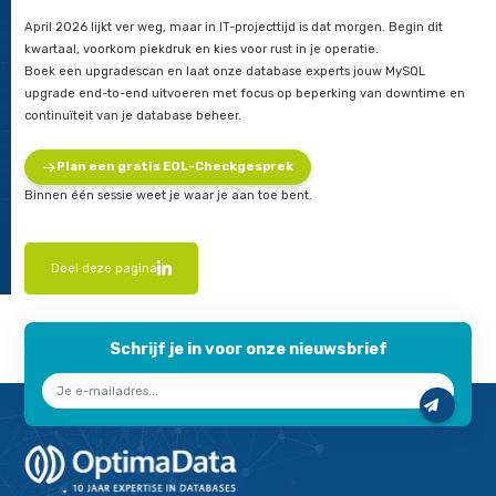
Resultaten die tellen
Minder risico: je draait weer op een ondersteunde LTS-versie
moderne defaults.
Meer voorspelbaarheid: minder handmatige tuning door sli
planner (auto-histograms).