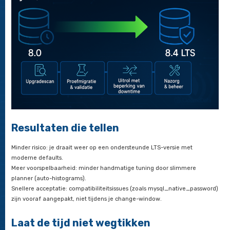
voorspelbare performance en geen verrassingen bij live-gang
Uitrol met beperking van downtime
Afhankelijk van je setup (on-prem, VM/k8s of RDS/Aurora My
plannen we een gefaseerde uitrol met onderhoudsvensters, re
blue-green-patronen waar mogelijk. Doel: downtime beperke
kunnen terugvallen als dat nodig is.
Nazorg en beheer
Na live-gang houden we vinger aan de pols met monitoring, 
performance-tuning. Liever eerst nog even op 8.0? We kunne
omgeving tijdelijk in beheer nemen maar eerlijk is eerlijk: zon
patches en bugfixes van de vendor na april 2026.