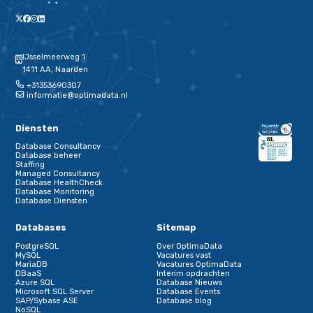
Snellere acceptatie: compatibiliteitsissues (zoals mysql_nat
zijn vooraf aangepakt, niet tijdens je change-window.
Laat de tijd niet wegtikken
April 2026 lijkt ver weg, maar in IT-projecttijd is dat morgen. 
kwartaal, voorkom piekdruk en kies voor rust in je operatie.
Boek een upgradescan en laat onze database experts jouw 
upgrade end-to-end uitvoeren met focus op beperking van 
continuïteit van je database beheer.
opent in nieuw
Plan een gratis EOL-Checkgesprek
Binnen één sessie weet je waar je aan toe bent.
Deel deze pagina
Deel dit artikel op Linkedin