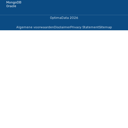
Schrijf je in voor onze nieuwsbrief
Terug naar de startpagina
IJsselmeerweg 1
1411 AA, Naarden
+31353690307
informatie@optimadata.nl