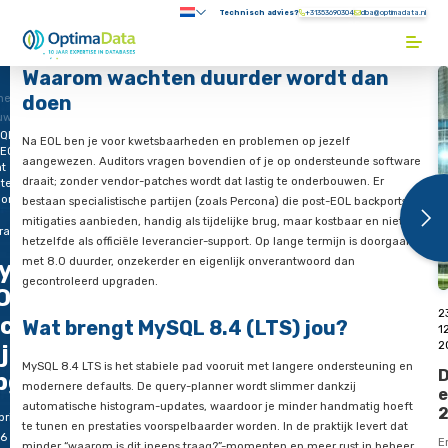
Direct naar content
Technisch advies?
+31353690304
Submenu:
Terug naar de startpagina
Waarom wachten duurder wordt 
doen
me
uws
QL
Na EOL ben je voor kwetsbaarheden en problemen op jezelf
 EOL
aangewezen. Auditors vragen bovendien of je op ondersteun
t
draait; zonder vendor-patches wordt dat lastig te onderbouwe
terbij.
d om
bestaan specialistische partijen (zoals Percona) die post-EOL
mitigaties aanbieden, handig als tijdelijke brug, maar kostbaa
raden
hetzelfde als officiële leverancier-support. Op lange termijn 
met 8.0 duurder, onzekerder en eigenlijk onverantwoord dan
ySQL 8.0
gecontroleerd upgraden.
OL komt
ichterbij.
Wat brengt MySQL 8.4 (LTS) jou?
ijd om te