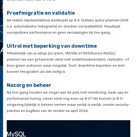
pelen.
pragmatische uitvoering door onze engineers. We werken vol
beproefd scenario:
ossing
impel:
Gratis EOL checkgesprek
 je
Tijdens deze sessie nemen we je omgeving kort door en besp
rade
verwachtingen. Na dit gesprek heb je een beeld bij de impact
en
aanvliegroute en wat de kosten zijn.
rkom
rdere,
Upgradescan
ssvollere
ecten
In korte tijd brengen we je landschap in kaart: versies, afhank
r.
clients, drivers en quick wins. We identificeren breekpunten (z
mysql_native_password, PASSWORD(), transaction_isolation)
de slimste route naar 8.4 LTS.
Proefmigratie en validatie
We testen representatieve workloads op 8.4, toetsen query-p
o.a. automatische histograms) en checken compatibiliteit. Res