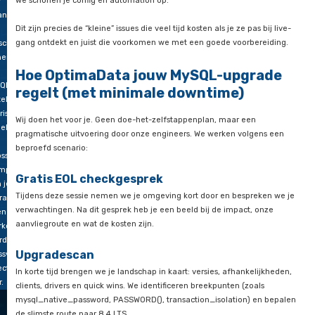
fixes
naar de moderne plugin.
r —
Oude wachtwoordfunctie ontbreekt:
de historische func
elke
(PASSWORD()) is in 8.0 al verwijderd. Scripts die daarop leune
uwe
vervangen dit netjes door ondersteunde alternatieven en pas
tsbaarheid
provisioning aan.
t
Gewijzigde namen in config:
MySQL gebruikt al jaren een 
pgelost
variabelenaam voor transactieniveau (transaction_isolation i
r de
tx_isolation). Oude entries kunnen fouten geven of genegee
rancier.
we schonen je config en automation op.
r
nisaties
Dit zijn precies de “kleine” issues die veel tijd kosten als je ze p
gang ontdekt en juist die voorkomen we met een goede voorb
isch
nen
Hoe OptimaData jouw MySQL-upg
QL, is
regelt (met minimale downtime)
tel
risico
Wij doen het voor je. Geen doe-het-zelfstappenplan, maar e