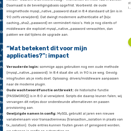
MySQL 8.4 LTS is het stabiele pad vooruit met langere onders
pgraden
modernere defaults. De query-planner wordt slimmer dankzij
automatische histogram-updates, waardoor je minder handm
pril
te tunen en prestaties voorspelbaarder worden. In de praktijk 
6
minder “waarom is dit ineens traag?”-momenten en meer rust
t
Daarnaast is de beveiligingsbasis opgefrist. Voorbeeld: de ou
cle
inlogmethode mysql_native_password staat in 8.4 standaard ui
9.0 zelfs verwijderd). Dat dwingt modernere authenticatie af (
ersteuning
caching_sha2_password) en vermindert risico’s. Heb je nog cl
middleware die expliciet mysql_native_password verwachten
QL
pakken we dat tijdens de upgrade aan.
rna
“Wat betekent dit voor mijn
g je
applicaties?”: impact
n
rity-
Verouderde login:
sommige apps gebruiken nog een oude
ches
(mysql_native_password). In 8.4 staat die uit; in 9.0 is ze weg
inlogfouten als je niets doet. Oplossing: drivers/middleware 