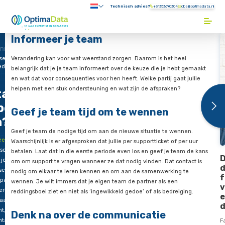
Direct naar content
Technisch advies?
+31353690304
Submenu:
Terug naar de startpagina
Informeer je team
Blogs
sebeheer
Verandering kan voor wat weerstand zorgen. Daarom is het h
eden. En
belangrijk dat je je team informeert over de keuze die je he
en wat dat voor consequenties voor hen heeft. Welke partij gaa
helpen met een stuk ondersteuning en wat zijn de afspraken
tabasebeheer
besteden. En
Geef je team tijd om te wennen
n?
Geef je team de nodige tijd om aan de nieuwe situatie te we
eerdere
Waarschijnlijk is er afgesproken dat jullie per supportticket of 
schreven
betalen. Laat dat in die eerste periode even los en geef je t
 je een
om om support te vragen wanneer ze dat nodig vinden. Dat co
se-
nodig om elkaar te leren kennen en om aan de samenwerkin
partner