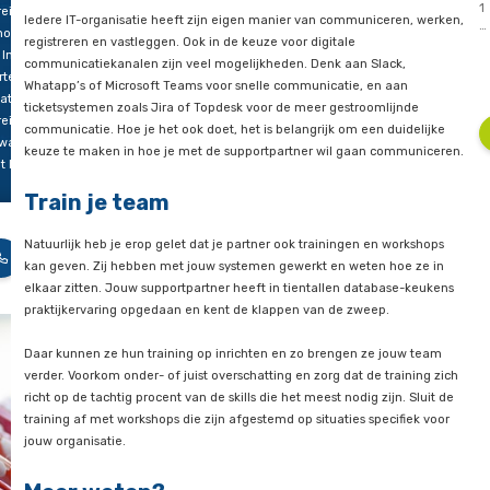
wennen. Je wilt immers dat je eigen team de partner als een
ert. Maar
reddingsboei ziet en niet als ‘ingewikkeld gedoe’ of als bedre
 aan de
t, zijn er
Denk na over de communicatie
ntal
reidingen
Iedere IT-organisatie heeft zijn eigen manier van communice
moet
registreren en vastleggen. Ook in de keuze voor digitale
. In deze
communicatiekanalen zijn veel mogelijkheden. Denk aan Sla
rtellen
Whatapp’s of Microsoft Teams voor snelle communicatie, en 
at die
ticketsystemen zoals Jira of Topdesk voor de meer gestrooml
reidingen
communicatie. Hoe je het ook doet, het is belangrijk om een d
 waar je
keuze te maken in hoe je met de supportpartner wil gaan c
 letten.
Train je team
o
let
Natuurlijk heb je erop gelet dat je partner ook trainingen en 
nder
kan geven. Zij hebben met jouw systemen gewerkt en weten 
elkaar zitten. Jouw supportpartner heeft in tientallen datab