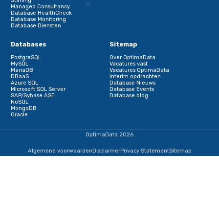
Terug naar de startpagina
IJsselmeerweg 1
1411 AA, Naarden
+31353690307
informatie@optimadata.nl
Diensten
Database Consultancy
Database beheer