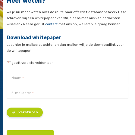
naar
praktijkervaring opgedaan en kent de klappen van de zweep.
Daar kunnen ze hun training op inrichten en zo brengen ze 
verder. Voorkom onder- of juist overschatting en zorg dat de t
richt op de tachtig procent van de skills die het meest nodig zi
training af met workshops die zijn afgestemd op situaties spec
jouw organisatie.
Meer weten?
Wil je nu meer weten over de route naar effectief databaseb
schreven wij een whitepaper over. Wil je eens met ons van g
wisselen? Neem gerust
contact
met ons op, we leren je graag
Download whitepaper
Laat hier je mailadres achter en dan mailen wij je de downloa
de whitepaper!