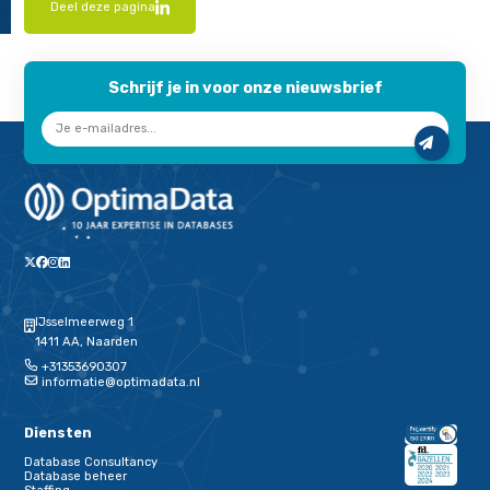
"
*
" geeft vereiste velden aan
Naam
*
E-mailadres
*
Versturen
Deel deze pagina
Deel dit artikel op Linkedin
Schrijf je in voor onze nieuwsbrief