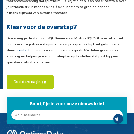
Verschillende tools kunnen je migratieproject versnellen en
vereenvoudigen. pgloader is een open-source ETL-tool perfec
bulkmigraties. AWS DMS biedt een cloud-native migratieservi
ondersteuning voor continue replicatie.
Ora2Pg
helpt niet alleen bij Oracle-migraties, maar is ook han
complexe schemaconversies vanaf SQL Server.
SQL Server Mi
Assistant (SSMA)
van Microsoft maakt een eerste mapping na
PostgreSQL.
Voor databaseversiebeheer en geautomatiseerde deployment
Flyway
en
Sqitch
uitstekende keuzes. En om snel je nieuwe d
verkennen, gebruik je GUI-tools zoals pgAdmin of DBeaver.
Het verdient ook de moeite om Babelfish voor PostgreSQL te
volledige T-SQL syntax, semantics en behoud van TDS connecti
maar toch op PostgreSQL:
https://aws.amazon.com/rds/aurora