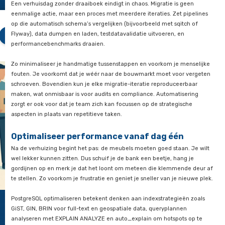
Drie aandachtspunten die je migr
loopt.
succesvol maken
eeft
ht in
rie
Start met een solide proof-of-concept
tste
Voordat je de hele boel verhuist, bouw je een kleinschalige pil
uilen
je bij een nieuwe woning eerst checkt of de douche warm wo
rtelt
WiFi het doet, kies je een representatieve subset van tabellen
de drie
businesslogica. Hiermee test je dataconversies op grote schaa
ngrijke
performance van belangrijke queries, en de compleetheid va
achtspunten
opgeslagen procedures.
 Zo
 je niet
Gebruik
pgloader
voor een eenvoudige datamigratie, of
AWS 
er in
Migration Service (DMS)
wanneer je in de cloud zit. Deze tools
chaos
snel inzicht te krijgen in conversiefouten en performancekne
dozen
goede pilot bespaart je later weken aan debuggen en hotfixes
rwachte
Automatiseer het migratieproces
assingen.