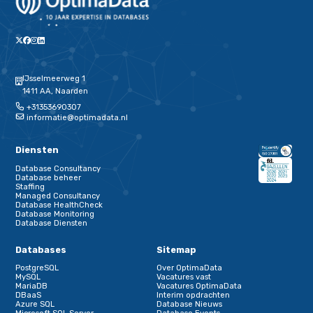
Ook beschikbaar als volledig open-source:
https://github.com/
for-postgresql
Van verhuisstress naar upgrade-
Migreren van SQL Server naar PostgreSQL voelt inderdaad als
naar een huis met een ander stroomnetwerk, ander keukenbl
nieuwe lichtschakelaars. Je wilt dat je koffieapparaat blijft w
koelkast niet uitvalt.
Door bewust te zijn van de drie grootste valkuilen –
datatypeincompatibiliteit, T-SQL-logica en collation-issues –
te hebben voor proof-of-concept, automatisering en perfor
leg je een stevig fundament.
Met de juiste tooling en een goed doordacht plan transformee
verhuizing van een stressvolle expeditie in een soepele upgr