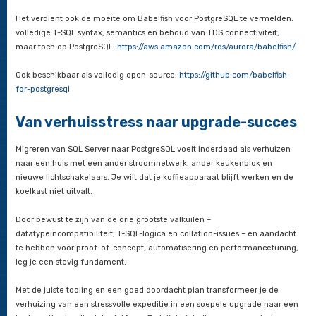
Je downtime-tolerantie is net zo belangrijk. Kun je werken me
stilstandmoment, of moet het zero-downtime? Overweeg in da
geval een hybride opzet met logical replication.
De teamkennis en training verdienen ook aandacht. Hebben 
ontwikkelaars ervaring met PL/pgSQL, of is er een leercurve? 
workshops of pair-programmingsessies in om de transitie soep
verlopen.
Ten slotte moet je kijken naar je huidige ecosysteem en tooli
je SQL Server-specifieke monitoring- of backuptools? Vervang
PostgreSQL-vriendelijke alternatieven zoals pgBackRest, Pr
Grafana, of pgAdmin.
Je toolbox voor een succesvolle
migratie