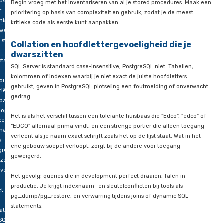
PL/Perl of PL/Python, etc. Echter, dat geldt dus niet voor T-SQ
en, én
het
Migreren zonder deze code grondig te herschrijven, is alsof j
uwe
Amerikaanse keukenmachine probeert aan te sluiten op een
 moet
stopcontact zonder adapter: het past niet, en je riskeert kortsl
r
stuit op niet-ondersteunde functies en system-stored-procedu
ies
verschillen in cursormanagement en transactiecontrole, en u
en bij
met RETURN-waarden en OUT-parameters.
fstijl.
ds
Begin vroeg met het inventariseren van al je stored procedur
r
prioritering op basis van complexiteit en gebruik, zodat je de
nisaties
kritieke code als eerste kunt aanpakken.
rwegen
 stap –
Collation en hoofdlettergevoeligheid di
dwarszitten
stap
SQL Server is standaard case-insensitive, PostgreSQL niet. Tab
kolommen of indexen waarbij je niet exact de juiste hoofdlet
rouwde
gebruikt, geven in PostgreSQL plotseling een foutmelding of