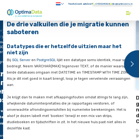
Direct naar content
Technisch advies?
+31353690304
Submenu:
Terug naar de startpagina
De drie valkuilen die je migratie 
saboteren
e
s
svrij
Datatypes die er hetzelfde uitzien maar
SQL
niet zijn
er
Bij
SQL Server
en
PostgreSQL
lijkt een datatype soms identiek
greSQL
bedriegt. Neem VARCHAR(MAX) tegenover TEXT, of de manie
ressvrij
beide databases omgaan met DATETIME en TIMESTAMP WITH
Als je dit niet goed in kaart brengt, loop je tegen vervelende 
an SQL
aan.
rver naar
Je krijgt dan te maken met afkappingsfouten omdat strings te
ostgreSQL
afwijkende datuminterpretaties die je rapportages verstoren, 
onverwachte afrondingsverschillen bij numerieke berekeninge
ratie