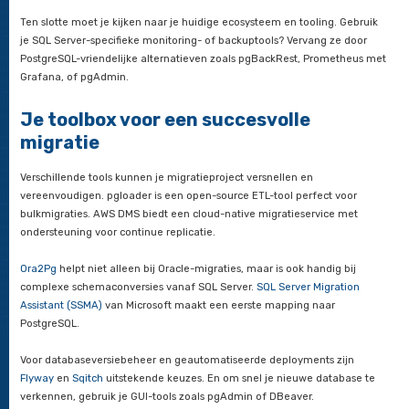
PostgreSQL optimaliseren betekent denken aan indexstrateg­i
GiST, GIN, BRIN voor full-text en geospatiale data, queryplan
analyseren met EXPLAIN ANALYZE en auto_explain om hotspo
sporen, en statistieken wederopbouwen met VACUUM ANALY
CLUSTER.
Daarnaast vraagt configuratietuning aandacht: shared_buffer
work_mem, effective_cache_size, max_parallel_workers_pe
Maak een performancebaseline in SQL Server én in PostgreSQ
precies kunt zien waar de bottlenecks zitten.
Variabelen die je succes bepalen
Het datavolume en de groei ervan spelen een grote rol. Hoev
gigabytes of terabytes moet je verhuizen? Hoe snel groeit de
per maand? Deze cijfers bepalen je migratieaanpak en down