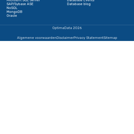
toekomstbestendig dataplatform. Je krijgt niet alleen meer c
je infrastructuur, maar ook de flexibiliteit om te groeien zond
afhankelijkheid van externe factoren.
Klaar voor de overstap?
Overweeg je de stap van SQL Server naar PostgreSQL? Of wors
complexe migratie-uitdagingen waar je expertise bij kunt ge
Neem
contact
op voor een vrijblijvend gesprek. We delen gra
ervaring en helpen je een migratieplan op te stellen dat past 
specifieke situatie en eisen.
Deel deze pagina
Deel dit artikel op Linkedin
Schrijf je in voor onze nieuwsbrief