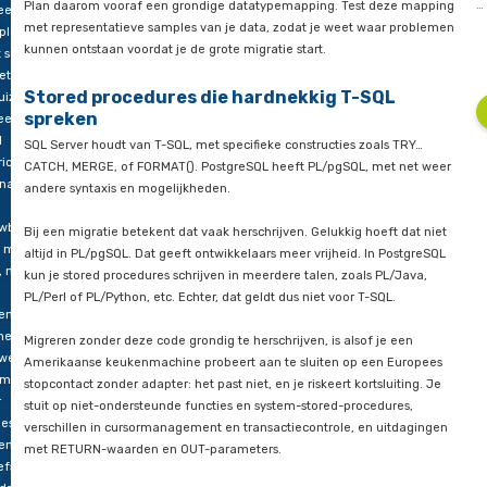
alsof je dozen labelt met ‘boeken’ terwijl er een mix van strips
der
studieboeken en tijdschriften in zit. In het nieuwe huis past nie
huisdrama
dezelfde kast.
eren
Plan daarom vooraf een grondige datatypemapping. Test d
een
met representatieve samples van je data, zodat je weet waa
platform
kunnen ontstaan voordat je de grote migratie start.
t soms
et
Stored procedures die hardnekkig T-SQ
uizen
spreken
een
d
SQL Server houdt van T-SQL, met specifieke constructies zoal
richt
CATCH, MERGE, of FORMAT(). PostgreSQL heeft PL/pgSQL, me
 naar
andere syntaxis en mogelijkheden.
uwbouwwoning.
Bij een migratie betekent dat vaak herschrijven. Gelukkig hoef
s moet
altijd in PL/pgSQL. Dat geeft ontwikkelaars meer vrijheid. In 
 niets
kun je stored procedures schrijven in meerdere talen, zoals P