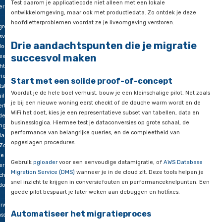
riëtaire
gedrag.
baseoplossingen
 open-
Het is als het verschil tussen een tolerante huisbaas die “Edco”
ce
“EDCO” allemaal prima vindt, en een strenge portier die alle
rnatieven
verleent als je naam exact schrijft zoals het op de lijst staat. W
s
ene gebouw soepel verloopt, zorgt bij de andere voor toegan
greSQL.
geweigerd.
eze
vertelt
Het gevolg: queries die in development perfect draaien, falen
o
productie. Je krijgt indexnaam- en sleutelconflicten bij tools a
et hoe
pg_dump/pg_restore, en verwarring tijdens joins of dynamic
e
statements.
atie
SQL
Test daarom je applicatiecode niet alleen met een lokale
er
ontwikkelomgeving, maar ook met productiedata. Zo ontdek 
hoofdletterproblemen voordat ze je liveomgeving verstoren.
greSQL
svrij