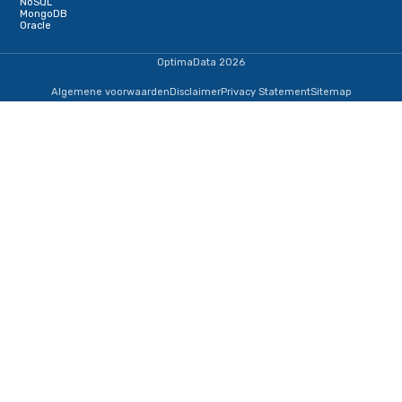
Terug naar de startpagina
IJsselmeerweg 1
1411 AA, Naarden
+31353690307
informatie@optimadata.nl
Diensten
Database Consultancy
Database beheer
Staffing
Managed Consultancy