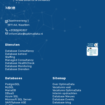
services
of
andere databaseoplossingen
. We bouwen samen 
robuuste databaseomgeving die jouw prestaties garandeert,
het er écht toe doet.
Bij OptimaData werken we
op z’n Hollands
: open, direct en do
Daarmee zorgen we ervoor dat jouw database de kracht hee
piekbelastingen te weerstaan.
Neem contact op
via onze website
of stuur een e-mail
naar
edco@optimadata.nl
.
Deel deze pagina
Deel dit artikel op Linkedin
Schrijf je in voor onze nieuwsbrief