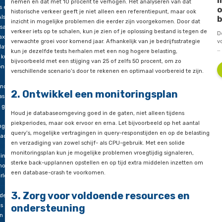
verkeerspiek met 10 procent
s het
e goud,
Een goede manier om te testen of je databaseomgeving een 
ver
werkbelasting aankan, is door het verkeer van vorig jaar als ba
f Tino
nemen en dat met 10 procent te verhogen. Het analyseren va
s een
historische verkeer geeft je niet alleen een referentiepunt, 
Als je als
inzicht in mogelijke problemen die eerder zijn voorgekomen.
satie
verkeer iets op te schalen, kun je zien of je oplossing bestand
aximale
verwachte groei voor komend jaar. Afhankelijk van je bedrijfs
data wilt
kun je dezelfde tests herhalen met een nog hogere belasting
 kun je
bijvoorbeeld met een stijging van 25 of zelfs 50 procent, om 
onder
verschillende scenario’s door te rekenen en optimaal voorberei
l
ende
2. Ontwikkel een monitoringspla
ase. Of
 gaat
Houd je databaseomgeving goed in de gaten, niet alleen tijd
piekperiodes, maar ook ervoor en erna. Let bijvoorbeeld op h
ngen,
query’s, mogelijke vertragingen in query-responstijden en op 