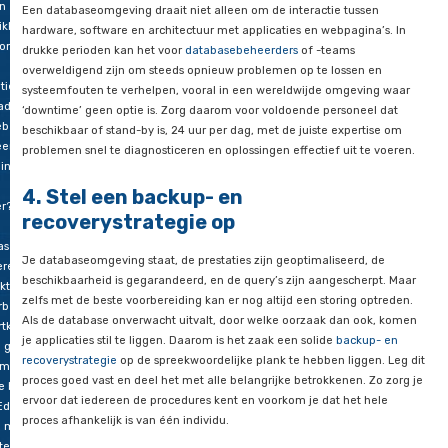
aadbeheer
en verzadiging van zowel schijf- als CPU-gebruik. Met een sol
monitoringsplan kun je mogelijke problemen vroegtijdig signa
lingen,
sterke back-upplannen opstellen en op tijd extra middelen i
moet
een database-crash te voorkomen.
erlopen.
3. Zorg voor voldoende resources
jden en
es
ondersteuning
n
en
Een databaseomgeving draait niet alleen om de interactie tu
ikken
hardware, software en architectuur met applicaties en webpag
 omzet
drukke perioden kan het voor
databasebeheerders
of -teams
overweldigend zijn om steeds opnieuw problemen op te loss
tie flink
systeemfouten te verhelpen, vooral in een wereldwijde omge
adigen.
‘downtime’ geen optie is. Zorg daarom voor voldoende perso
ebeurt
beschikbaar of stand-by is, 24 uur per dag, met de juiste exp
 een
problemen snel te diagnosticeren en oplossingen effectief uit
linge