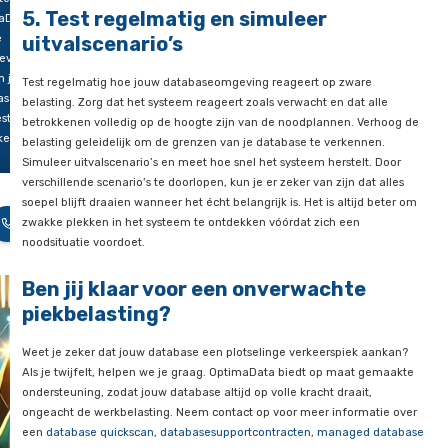
n
4. Stel een backup- en
r? Is
recoverystrategie op
ase
Je databaseomgeving staat, de prestaties zijn geoptimaliseer
ereid op
beschikbaarheid is gegarandeerd, en de query’s zijn aangesc
kte van
zelfs met de beste voorbereiding kan er nog altijd een storin
rbeeld
Als de database onverwacht uitvalt, door welke oorzaak dan
rtkaartverkoop
je applicaties stil te liggen. Daarom is het zaak een solide
bac
 groot
recoverystrategie
op de spreekwoordelijke plank te hebben lig
ment?
proces goed vast en deel het met alle belangrijke betrokkenen
e blog
ervoor dat iedereen de procedures kent en voorkom je dat he
 Edco
proces afhankelijk is van één individu.
t, mede-
ter van
5. Test regelmatig en simuleer
aData,
e
uitvalscenario’s
evolle
m jouw
Test regelmatig hoe jouw databaseomgeving reageert op zw