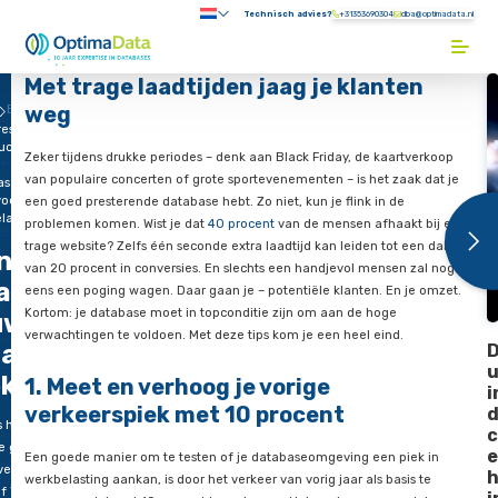
Direct naar content
Technisch advies?
+31353690304
Submenu:
Terug naar de startpagina
Met trage laadtijden jaag je klan
weg
Blogs
ress
ucces. Is
Zeker tijdens drukke periodes – denk aan Black Friday, de ka
van populaire concerten of grote sportevenementen – is het z
ase
voor
een goed presterende database hebt. Zo niet, kun je flink in 
lasting?
problemen komen. Wist je dat
40 procent
van de mensen afha
trage website? Zelfs één seconde extra laadtijd kan leiden to
n stress
van 20 procent in conversies. En slechts een handjevol mens
ar succes. Is
eens een poging wagen. Daar gaan je – potentiële klanten. E
Kortom: je database moet in topconditie zijn om aan de hoge
uw database
verwachtingen te voldoen. Met deze tips kom je een heel eind
aar voor
ekbelasting?
1. Meet en verhoog je vorige